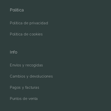
l
Política
e
Política de privacidad
c
c
Política de cookies
i
Info
ó
n
Envíos y recogidas
:
Cambios y devoluciones
Pagos y facturas
Puntos de venta