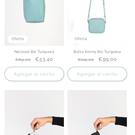
Oferta
Oferta
Neceser Bio Turquesa
Bolso Kenny Bio Turquesa
Precio
Precio
€53,40
Precio
Precio
€99,00
€89,00
€119,00
habitual
de
habitual
de
oferta
oferta
Agregar al carrito
Agregar al carrito