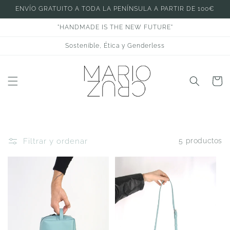
Ir
ENVÍO GRATUITO A TODA LA PENÍNSULA A PARTIR DE 100€
directamente
al contenido
"HANDMADE IS THE NEW FUTURE"
Sostenible, Ética y Genderless
Carrito
Filtrar y ordenar
5 productos